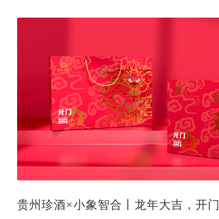
贵州珍酒×小象智合丨龙年大吉，开